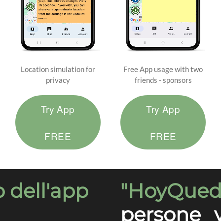
Location simulation for
Free App usage with two
privacy
friends - sponsors
Try App
Try App
FREE
FREE
o dell'app
"HoyQue
persone v