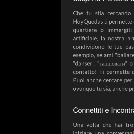
Che tu stia cercando 
HoyQuedas ti permette di
quartiere o immergiti 
artificiale, la nostra
condividono le tue pass
esempio, se ami "ballare
"danser", "танцювати" o
contatto! Ti permette d
Puoi anche cercare per 
ovunque tu sia, anche pr
Connettiti e Incont
Una volta che hai trov
iniziare una conversaz