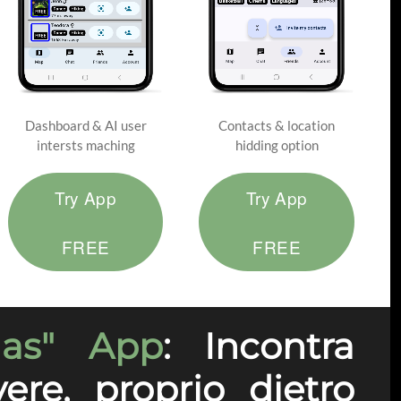
Dashboard & AI user
Contacts & location
intersts maching
hidding option
Try App
Try App
FREE
FREE
das" App
: Incontra
ere, proprio dietro