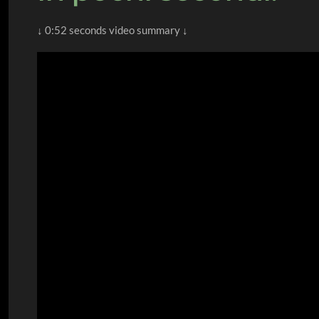
↓ 0:52 seconds video summary ↓