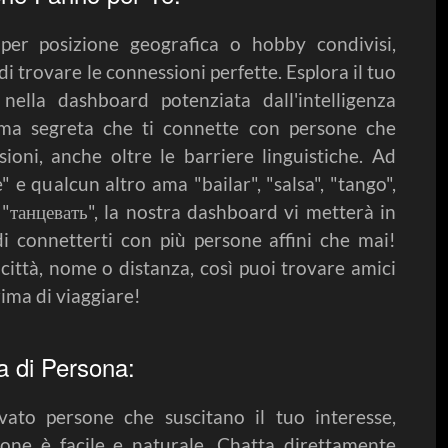
per posizione geografica o hobby condivisi,
 trovare le connessioni perfette. Esplora il tuo
nella dashboard potenziata dall'intelligenza
 arma segreta che ti connette con persone che
ioni, anche oltre le barriere linguistiche. Ad
" e qualcun altro ama "bailar", "salsa", "tango",
 "танцевать", la nostra dashboard vi metterà in
i connetterti con più persone affini che mai!
città, nome o distanza, così puoi trovare amici
ima di viaggiare!
ra di Persona:
ato persone che suscitano il tuo interesse,
ione è facile e naturale. Chatta direttamente