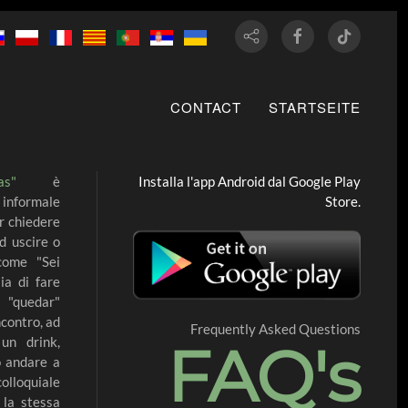
CONTACT
STARTSEITE
s"
è
Installa l'app Android dal Google Play
 informale
Store.
r chiedere
d uscire o
come "Sei
ia di fare
 "quedar"
ncontro, ad
Frequently Asked Questions
un drink,
FAQ's
o andare a
colloquiale
 la stessa