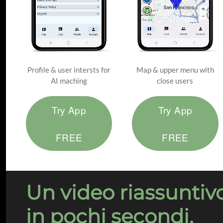
Profile & user intersts for
Map & upper menu with
AI maching
close users
Try App
Try App
FREE
FREE
Un video riassuntiv
in pochi secondi.