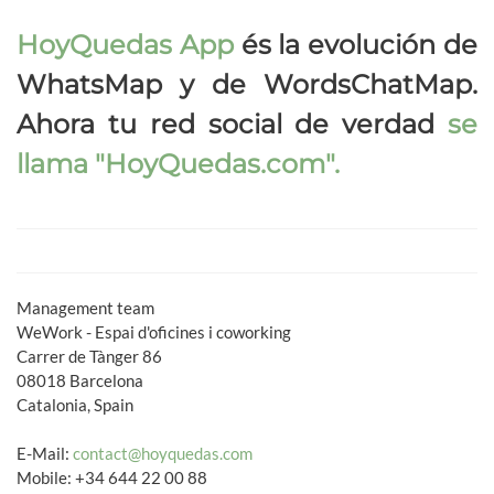
HoyQuedas App
és la evolución de
WhatsMap y de WordsChatMap.
Ahora tu red social de verdad
se
llama
"HoyQuedas.com"
.
Management team
WeWork - Espai d'oficines i coworking
Carrer de Tànger 86
08018 Barcelona
Catalonia, Spain
E-Mail:
contact@hoyquedas.com
Mobile: +34 644 22 00 88