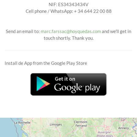
NIF: ES34343434V
Cell phone / WhatsApp: + 34 644 22 00 88
Send an email to:
marc.farssac@hoyquedas.com
and we'll get in
touch shortly. Thank you.
Install de App from the Google Play Store