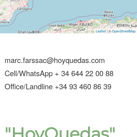
Leaflet
| ©
OpenStreetMap
marc.farssac@hoyquedas.com
Cell/WhatsApp + 34 644 22 00 88
Office/Landline +34 93 460 86 39
"HoyQuedas"